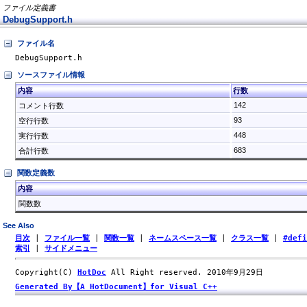
ファイル定義書
DebugSupport.h
ファイル名
DebugSupport.h
ソースファイル情報
内容
行数
142
コメント行数
93
空行行数
448
実行行数
683
合計行数
関数定義数
内容
関数数
See Also
目次
|
ファイル一覧
|
関数一覧
|
ネームスペース一覧
|
クラス一覧
|
#def
索引
|
サイドメニュー
Copyright(C)
HotDoc
All Right reserved. 2010年9月29日
Generated By【A HotDocument】for Visual C++