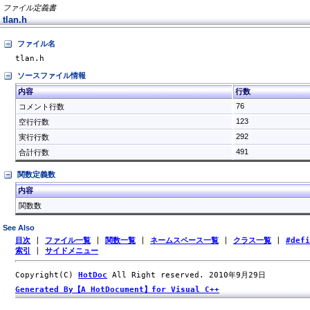
ファイル定義書
tlan.h
ファイル名
tlan.h
ソースファイル情報
内容
行数
76
コメント行数
123
空行行数
292
実行行数
491
合計行数
関数定義数
内容
関数数
See Also
目次
|
ファイル一覧
|
関数一覧
|
ネームスペース一覧
|
クラス一覧
|
#def
索引
|
サイドメニュー
Copyright(C)
HotDoc
All Right reserved. 2010年9月29日
Generated By【A HotDocument】for Visual C++