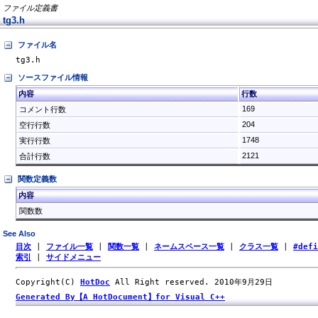
ファイル定義書
tg3.h
ファイル名
tg3.h
ソースファイル情報
内容
行数
169
コメント行数
204
空行行数
1748
実行行数
2121
合計行数
関数定義数
内容
関数数
See Also
目次
|
ファイル一覧
|
関数一覧
|
ネームスペース一覧
|
クラス一覧
|
#def
索引
|
サイドメニュー
Copyright(C)
HotDoc
All Right reserved. 2010年9月29日
Generated By【A HotDocument】for Visual C++