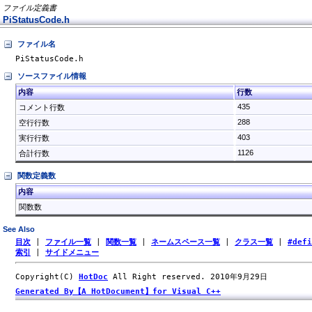
ファイル定義書
PiStatusCode.h
ファイル名
PiStatusCode.h
ソースファイル情報
内容
行数
435
コメント行数
288
空行行数
403
実行行数
1126
合計行数
関数定義数
内容
関数数
See Also
目次
|
ファイル一覧
|
関数一覧
|
ネームスペース一覧
|
クラス一覧
|
#def
索引
|
サイドメニュー
Copyright(C)
HotDoc
All Right reserved. 2010年9月29日
Generated By【A HotDocument】for Visual C++