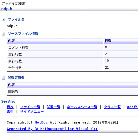
ファイル定義書
ndp.h
ファイル名
ndp.h
ソースファイル情報
内容
行数
0
コメント行数
2
空行行数
19
実行行数
21
合計行数
関数定義数
内容
関数数
See Also
目次
|
ファイル一覧
|
関数一覧
|
ネームスペース一覧
|
クラス一覧
|
#def
索引
|
サイドメニュー
Copyright(C)
HotDoc
All Right reserved. 2010年9月29日
Generated By【A HotDocument】for Visual C++