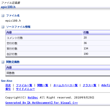
ファイル定義書
epic100.h
ファイル名
epic100.h
ソースファイル情報
内容
行数
20
コメント行数
36
空行行数
134
実行行数
190
合計行数
関数定義数
内容
関数数
See Also
目次
|
ファイル一覧
|
関数一覧
|
ネームスペース一覧
|
クラス一覧
|
#def
索引
|
サイドメニュー
Copyright(C)
HotDoc
All Right reserved. 2010年9月29日
Generated By【A HotDocument】for Visual C++