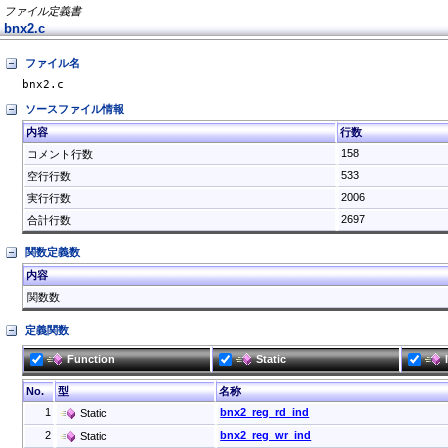
ファイル定義書
bnx2.c
ファイル名
bnx2.c
ソースファイル情報
内容
行数
158
コメント行数
533
空行行数
2006
実行行数
2697
合計行数
関数定義数
内容
関数数
定義関数
Function
Static
No.
型
名称
1
bnx2_reg_rd_ind
Static
2
bnx2_reg_wr_ind
Static