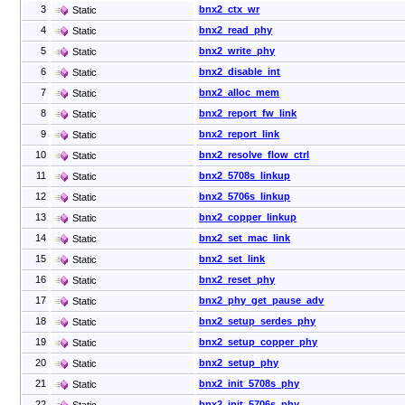
3
bnx2_ctx_wr
Static
4
bnx2_read_phy
Static
5
bnx2_write_phy
Static
6
bnx2_disable_int
Static
7
bnx2_alloc_mem
Static
8
bnx2_report_fw_link
Static
9
bnx2_report_link
Static
10
bnx2_resolve_flow_ctrl
Static
11
bnx2_5708s_linkup
Static
12
bnx2_5706s_linkup
Static
13
bnx2_copper_linkup
Static
14
bnx2_set_mac_link
Static
15
bnx2_set_link
Static
16
bnx2_reset_phy
Static
17
bnx2_phy_get_pause_adv
Static
18
bnx2_setup_serdes_phy
Static
19
bnx2_setup_copper_phy
Static
20
bnx2_setup_phy
Static
21
bnx2_init_5708s_phy
Static
22
bnx2_init_5706s_phy
Static