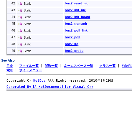
42
bnx2_reset_nic
Static
43
bnx2_init_nic
Static
44
bnx2_init_board
Static
45
bnx2_transmit
Static
46
bnx2_poll_link
Static
47
bnx2_poll
Static
48
bnx2_irq
Static
49
bnx2_probe
Static
See Also
目次
|
ファイル一覧
|
関数一覧
|
ネームスペース一覧
|
クラス一覧
|
#def
索引
|
サイドメニュー
Copyright(C)
HotDoc
All Right reserved. 2010年9月29日
Generated By【A HotDocument】for Visual C++