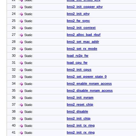
23
bnx2_init_copper_phy
Static
24
bnx2_init_phy
Static
25
bnx2_fw_sync
Static
26
bnx2_init_context
Static
27
bnx2_alloc_bad_rbuf
Static
28
bnx2_set_mac_addr
Static
29
bnx2_set_rx_mode
Static
30
load_rv2p_fw
Static
31
load_cpu_fw
Static
32
bnx2_init_cpus
Static
33
bnx2_set_power_state_0
Static
34
bnx2_enable_nvram_access
Static
35
bnx2_disable_nvram_access
Static
36
bnx2_init_nvram
Static
37
bnx2_reset_chip
Static
38
bnx2_disable
Static
39
bnx2_init_chip
Static
40
bnx2_init_tx_ring
Static
41
bnx2_init_rx_ring
Static