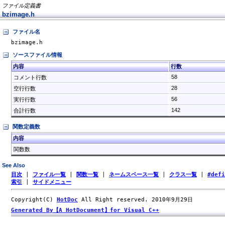
ファイル定義書
bzimage.h
ファイル名
bzimage.h
ソースファイル情報
内容
行数
58
コメント行数
28
空行行数
56
実行行数
142
合計行数
関数定義数
内容
関数数
See Also
目次
|
ファイル一覧
|
関数一覧
|
ネームスペース一覧
|
クラス一覧
|
#def
索引
|
サイドメニュー
Copyright(C)
HotDoc
All Right reserved. 2010年9月29日
Generated By【A HotDocument】for Visual C++