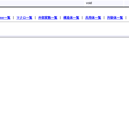
void
ine一覧
|
マクロ一覧
|
外部変数一覧
|
構造体一覧
|
共用体一覧
|
列挙体一覧
|