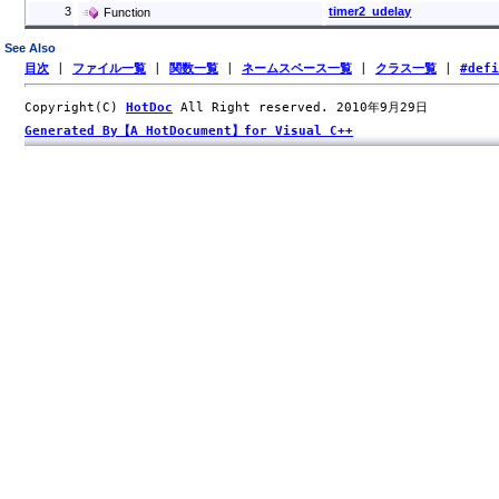
3
timer2_udelay
Function
See Also
目次
|
ファイル一覧
|
関数一覧
|
ネームスペース一覧
|
クラス一覧
|
#def
Copyright(C)
HotDoc
All Right reserved. 2010年9月29日
Generated By【A HotDocument】for Visual C++