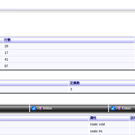
行数
29
17
41
87
定義数
3
Inline
Class
属性
説
static void
static int