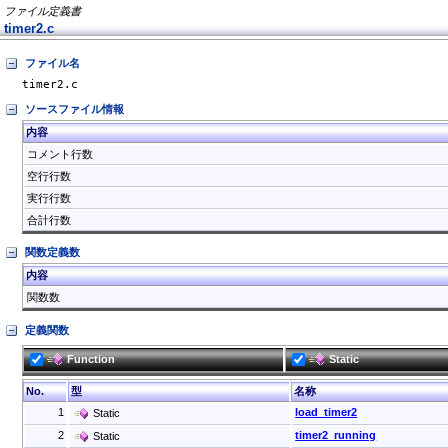
ファイル定義書
timer2.c
ファイル名
timer2.c
ソースファイル情報
内容
コメント行数
空行行数
実行行数
合計行数
関数定義数
内容
関数数
定義関数
Function
Static
No.
型
名称
1
load_timer2
Static
2
timer2_running
Static