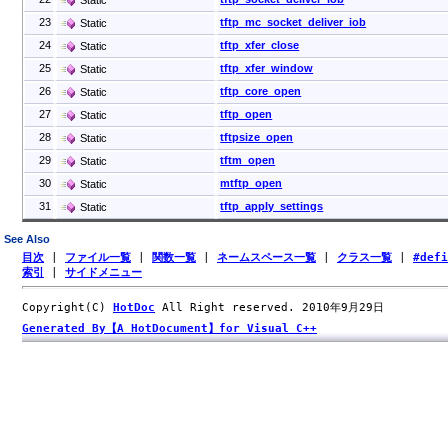
23
tftp_mc_socket_deliver_iob
Static
24
tftp_xfer_close
Static
25
tftp_xfer_window
Static
26
tftp_core_open
Static
27
tftp_open
Static
28
tftpsize_open
Static
29
tftm_open
Static
30
mtftp_open
Static
31
tftp_apply_settings
Static
See Also
目次
|
ファイル一覧
|
関数一覧
|
ネームスペース一覧
|
クラス一覧
|
#def
索引
|
サイドメニュー
Copyright(C)
HotDoc
All Right reserved. 2010年9月29日
Generated By【A HotDocument】for Visual C++