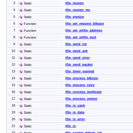
3
tftp_reopen
Static
4
tftp_reopen_mc
Static
5
tftp_presize
Static
6
tftp_set_request_blksize
Function
7
tftp_set_mtftp_address
Function
8
tftp_set_mtftp_port
Function
9
tftp_send_rrq
Static
10
tftp_send_ack
Static
11
tftp_send_error
Static
12
tftp_send_packet
Static
13
tftp_timer_expired
Static
14
tftp_process_blksize
Static
15
tftp_process_tsize
Static
16
tftp_process_multicast
Static
17
tftp_process_option
Static
18
tftp_rx_oack
Static
19
tftp_rx_data
Static
20
tftp_rx_error
Static
21
tftp_rx
Static
22
tftp_socket_deliver_iob
Static