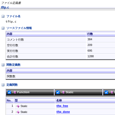
ファイル定義書
tftp.c
ファイル名
tftp.c
ソースファイル情報
内容
行数
384
コメント行数
209
空行行数
695
実行行数
1288
合計行数
関数定義数
内容
関数数
定義関数
Function
Static
No.
型
名称
1
tftp_free
Static
2
tftp_done
Static