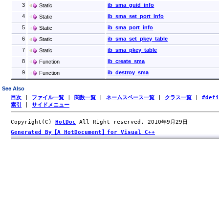
3
ib_sma_guid_info
Static
4
ib_sma_set_port_info
Static
5
ib_sma_port_info
Static
6
ib_sma_set_pkey_table
Static
7
ib_sma_pkey_table
Static
8
ib_create_sma
Function
9
ib_destroy_sma
Function
See Also
目次
|
ファイル一覧
|
関数一覧
|
ネームスペース一覧
|
クラス一覧
|
#def
索引
|
サイドメニュー
Copyright(C)
HotDoc
All Right reserved. 2010年9月29日
Generated By【A HotDocument】for Visual C++