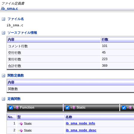
ファイル定義書
ib_sma.c
ファイル名
ib_sma.c
ソースファイル情報
内容
行数
101
コメント行数
45
空行行数
223
実行行数
369
合計行数
関数定義数
内容
関数数
定義関数
Function
Static
No.
型
名称
1
ib_sma_node_info
Static
2
ib_sma_node_desc
Static