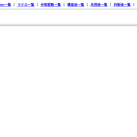
ine一覧
|
マクロ一覧
|
外部変数一覧
|
構造体一覧
|
共用体一覧
|
列挙体一覧
|