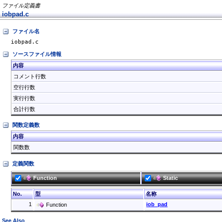
ファイル定義書
iobpad.c
ファイル名
iobpad.c
ソースファイル情報
内容
コメント行数
空行行数
実行行数
合計行数
関数定義数
内容
関数数
定義関数
Function
Static
No.
型
名称
1
iob_pad
Function
See Also