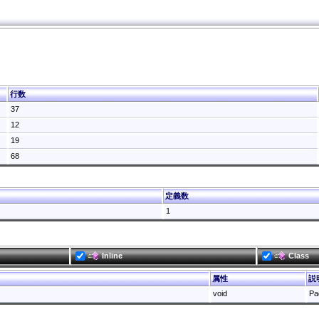
行数
37
12
19
68
定義数
1
Inline
Class
属性
説
void
Pa