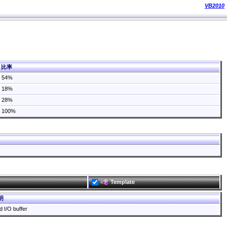
VB2010
比率
54%
18%
28%
100%
Template
明
d I/O buffer