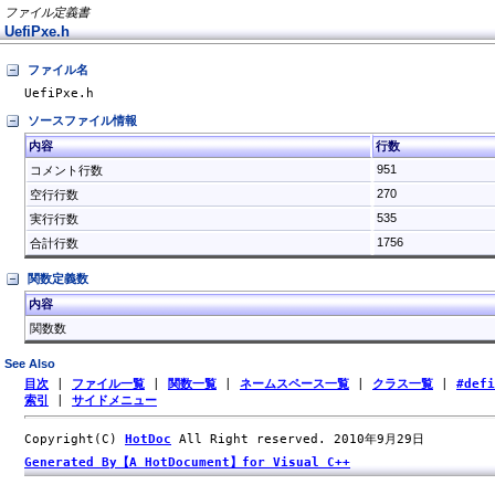
ファイル定義書
UefiPxe.h
ファイル名
UefiPxe.h
ソースファイル情報
内容
行数
951
コメント行数
270
空行行数
535
実行行数
1756
合計行数
関数定義数
内容
関数数
See Also
目次
|
ファイル一覧
|
関数一覧
|
ネームスペース一覧
|
クラス一覧
|
#def
索引
|
サイドメニュー
Copyright(C)
HotDoc
All Right reserved. 2010年9月29日
Generated By【A HotDocument】for Visual C++