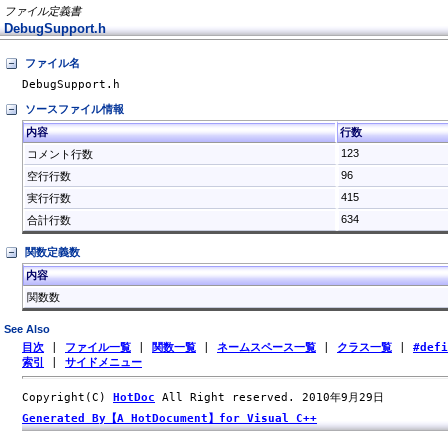
ファイル定義書
DebugSupport.h
ファイル名
DebugSupport.h
ソースファイル情報
内容
行数
123
コメント行数
96
空行行数
415
実行行数
634
合計行数
関数定義数
内容
関数数
See Also
目次
|
ファイル一覧
|
関数一覧
|
ネームスペース一覧
|
クラス一覧
|
#def
索引
|
サイドメニュー
Copyright(C)
HotDoc
All Right reserved. 2010年9月29日
Generated By【A HotDocument】for Visual C++