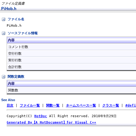
ファイル定義書
PiHob.h
ファイル名
PiHob.h
ソースファイル情報
内容
コメント行数
空行行数
実行行数
合計行数
関数定義数
内容
関数数
See Also
目次
|
ファイル一覧
|
関数一覧
|
ネームスペース一覧
|
クラス一覧
|
#def
Copyright(C)
HotDoc
All Right reserved. 2010年9月29日
Generated By【A HotDocument】for Visual C++