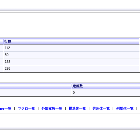
行数
112
50
133
295
定義数
0
ine一覧
|
マクロ一覧
|
外部変数一覧
|
構造体一覧
|
共用体一覧
|
列挙体一覧
|