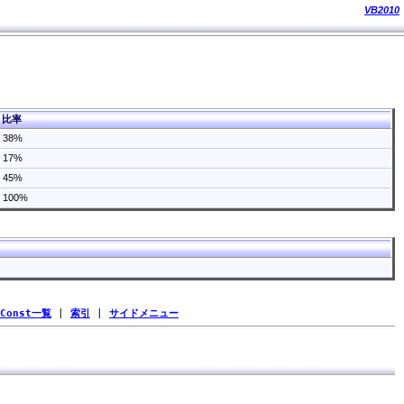
VB2010
比率
38%
17%
45%
100%
Const一覧
|
索引
|
サイドメニュー