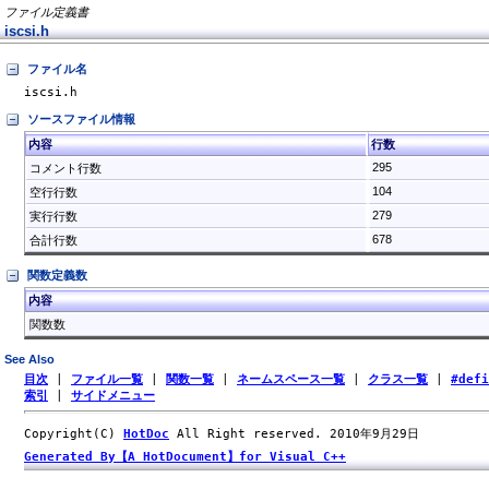
ファイル定義書
iscsi.h
ファイル名
iscsi.h
ソースファイル情報
内容
行数
295
コメント行数
104
空行行数
279
実行行数
678
合計行数
関数定義数
内容
関数数
See Also
目次
|
ファイル一覧
|
関数一覧
|
ネームスペース一覧
|
クラス一覧
|
#def
索引
|
サイドメニュー
Copyright(C)
HotDoc
All Right reserved. 2010年9月29日
Generated By【A HotDocument】for Visual C++