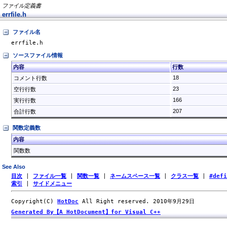
ファイル定義書
errfile.h
ファイル名
errfile.h
ソースファイル情報
内容
行数
18
コメント行数
23
空行行数
166
実行行数
207
合計行数
関数定義数
内容
関数数
See Also
目次
|
ファイル一覧
|
関数一覧
|
ネームスペース一覧
|
クラス一覧
|
#def
索引
|
サイドメニュー
Copyright(C)
HotDoc
All Right reserved. 2010年9月29日
Generated By【A HotDocument】for Visual C++