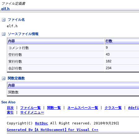
ファイル定義書
elf.h
ファイル名
elf.h
ソースファイル情報
内容
行数
9
コメント行数
43
空行行数
182
実行行数
234
合計行数
関数定義数
内容
関数数
See Also
目次
|
ファイル一覧
|
関数一覧
|
ネームスペース一覧
|
クラス一覧
|
#def
索引
|
サイドメニュー
Copyright(C)
HotDoc
All Right reserved. 2010年9月29日
Generated By【A HotDocument】for Visual C++