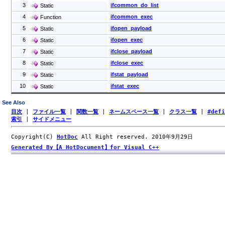
3
ifcommon_do_list
Static
4
ifcommon_exec
Function
5
ifopen_payload
Static
6
ifopen_exec
Static
7
ifclose_payload
Static
8
ifclose_exec
Static
9
ifstat_payload
Static
10
ifstat_exec
Static
See Also
目次
|
ファイル一覧
|
関数一覧
|
ネームスペース一覧
|
クラス一覧
|
#def
索引
|
サイドメニュー
Copyright(C)
HotDoc
All Right reserved. 2010年9月29日
Generated By【A HotDocument】for Visual C++