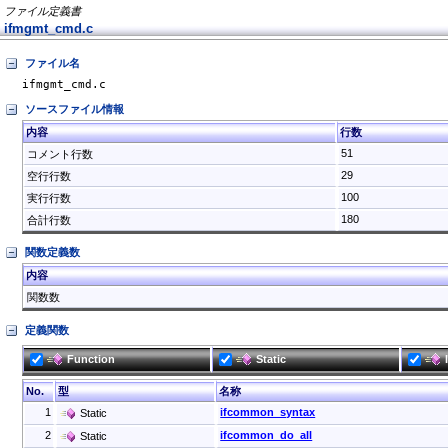
ファイル定義書
ifmgmt_cmd.c
ファイル名
ifmgmt_cmd.c
ソースファイル情報
内容
行数
51
コメント行数
29
空行行数
100
実行行数
180
合計行数
関数定義数
内容
関数数
定義関数
Function
Static
No.
型
名称
1
ifcommon_syntax
Static
2
ifcommon_do_all
Static