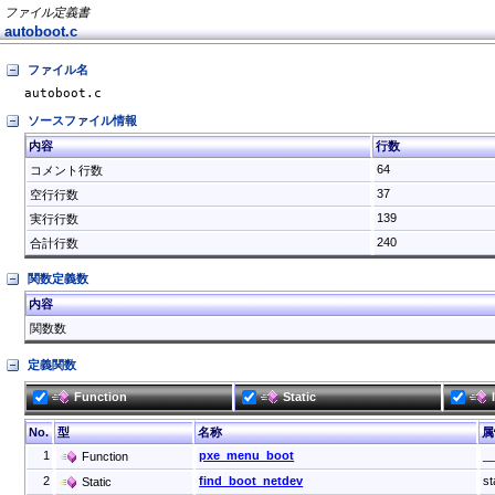
ファイル定義書
autoboot.c
ファイル名
autoboot.c
ソースファイル情報
内容
行数
64
コメント行数
37
空行行数
139
実行行数
240
合計行数
関数定義数
内容
関数数
定義関数
Function
Static
No.
型
名称
属
1
pxe_menu_boot
__
Function
2
find_boot_netdev
st
Static