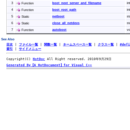
3
boot_next_server_and_filename
in
Function
4
boot_root_path
in
Function
5
netboot
st
Static
6
close_all_netdevs
st
Static
7
autoboot
vo
Function
See Also
目次
|
ファイル一覧
|
関数一覧
|
ネームスペース一覧
|
クラス一覧
|
#def
索引
|
サイドメニュー
Copyright(C)
HotDoc
All Right reserved. 2010年9月29日
Generated By【A HotDocument】for Visual C++