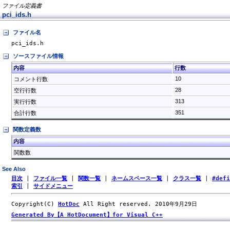
ファイル定義書
pci_ids.h
ファイル名
pci_ids.h
ソースファイル情報
内容
行数
10
コメント行数
28
空行行数
313
実行行数
351
合計行数
関数定義数
内容
関数数
See Also
目次
|
ファイル一覧
|
関数一覧
|
ネームスペース一覧
|
クラス一覧
|
#def
索引
|
サイドメニュー
Copyright(C)
HotDoc
All Right reserved. 2010年9月29日
Generated By【A HotDocument】for Visual C++