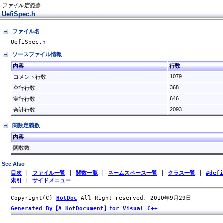
ファイル定義書
UefiSpec.h
ファイル名
UefiSpec.h
ソースファイル情報
内容
行数
1079
コメント行数
368
空行行数
646
実行行数
2093
合計行数
関数定義数
内容
関数数
See Also
目次
|
ファイル一覧
|
関数一覧
|
ネームスペース一覧
|
クラス一覧
|
#def
索引
|
サイドメニュー
Copyright(C)
HotDoc
All Right reserved. 2010年9月29日
Generated By【A HotDocument】for Visual C++