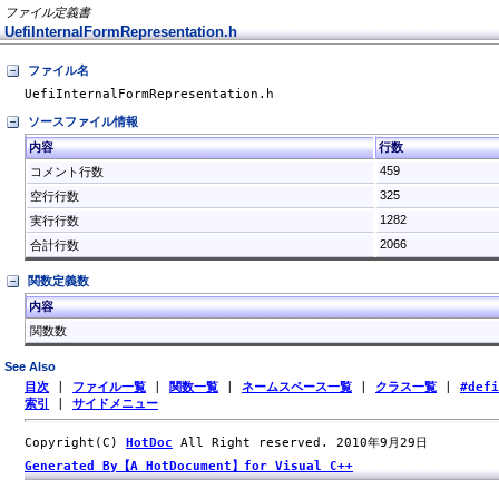
ファイル定義書
UefiInternalFormRepresentation.h
ファイル名
UefiInternalFormRepresentation.h
ソースファイル情報
内容
行数
459
コメント行数
325
空行行数
1282
実行行数
2066
合計行数
関数定義数
内容
関数数
See Also
目次
|
ファイル一覧
|
関数一覧
|
ネームスペース一覧
|
クラス一覧
|
#def
索引
|
サイドメニュー
Copyright(C)
HotDoc
All Right reserved. 2010年9月29日
Generated By【A HotDocument】for Visual C++