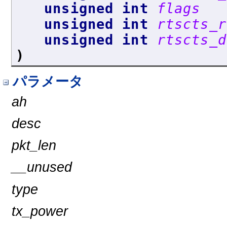
unsigned int
flags
unsigned int
rtscts_r
unsigned int
rtscts_d
)
パラメータ
ah
desc
pkt_len
__unused
type
tx_power