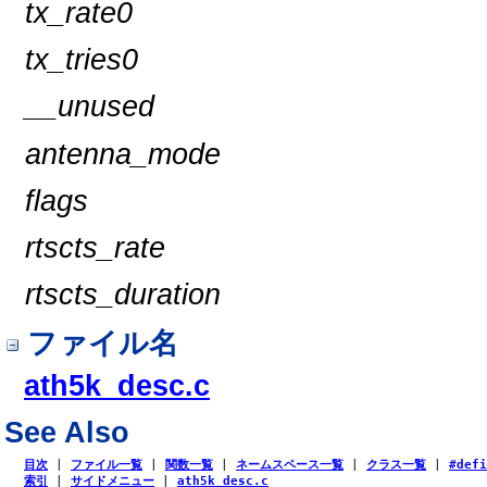
tx_rate0
tx_tries0
__unused
antenna_mode
flags
rtscts_rate
rtscts_duration
ファイル名
ath5k_desc.c
See Also
目次
|
ファイル一覧
|
関数一覧
|
ネームスペース一覧
|
クラス一覧
|
#def
索引
|
サイドメニュー
|
ath5k_desc.c