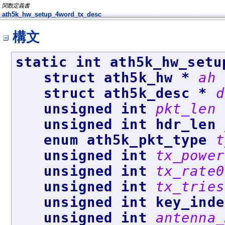
関数定義書
ath5k_hw_setup_4word_tx_desc
構文
static int ath5k_hw_setu
struct ath5k_hw *
ah
struct ath5k_desc *
d
unsigned int
pkt_len
unsigned int hdr_len
enum ath5k_pkt_type
t
unsigned int
tx_power
unsigned int
tx_rate0
unsigned int
tx_tries
unsigned int key_ind
unsigned int
antenna_