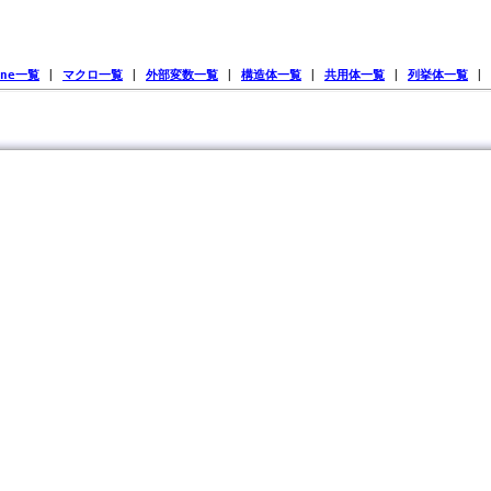
ine一覧
|
マクロ一覧
|
外部変数一覧
|
構造体一覧
|
共用体一覧
|
列挙体一覧
|