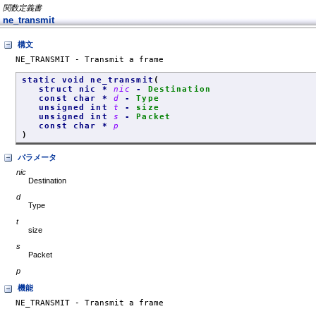
関数定義書
ne_transmit
構文
NE_TRANSMIT - Transmit a frame
static void ne_transmit
(
struct nic *
nic
-
Destination
const char *
d
-
Type
unsigned int
t
-
size
unsigned int
s
-
Packet
const char *
p
)
パラメータ
nic
Destination
d
Type
t
size
s
Packet
p
機能
NE_TRANSMIT - Transmit a frame