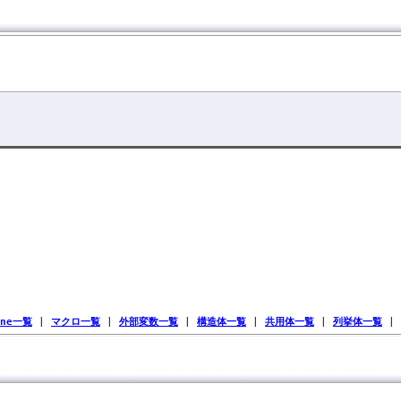
ine一覧
|
マクロ一覧
|
外部変数一覧
|
構造体一覧
|
共用体一覧
|
列挙体一覧
|