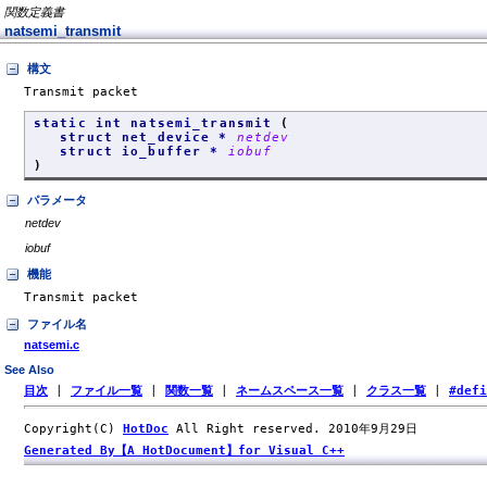
関数定義書
natsemi_transmit
構文
Transmit packet
static int natsemi_transmit
(
struct net_device *
netdev
struct io_buffer *
iobuf
)
パラメータ
netdev
iobuf
機能
Transmit packet
ファイル名
natsemi.c
See Also
目次
|
ファイル一覧
|
関数一覧
|
ネームスペース一覧
|
クラス一覧
|
#def
Copyright(C)
HotDoc
All Right reserved. 2010年9月29日
Generated By【A HotDocument】for Visual C++