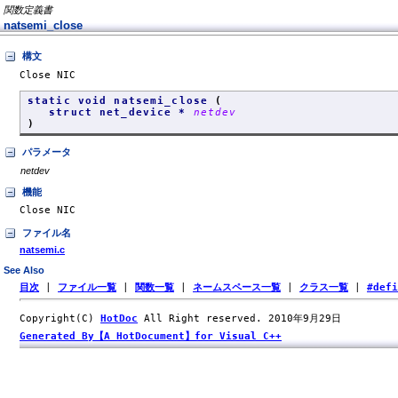
関数定義書
natsemi_close
構文
Close NIC
static void natsemi_close
(
struct net_device *
netdev
)
パラメータ
netdev
機能
Close NIC
ファイル名
natsemi.c
See Also
目次
|
ファイル一覧
|
関数一覧
|
ネームスペース一覧
|
クラス一覧
|
#def
Copyright(C)
HotDoc
All Right reserved. 2010年9月29日
Generated By【A HotDocument】for Visual C++