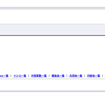
ine一覧
|
マクロ一覧
|
外部変数一覧
|
構造体一覧
|
共用体一覧
|
列挙体一覧
|