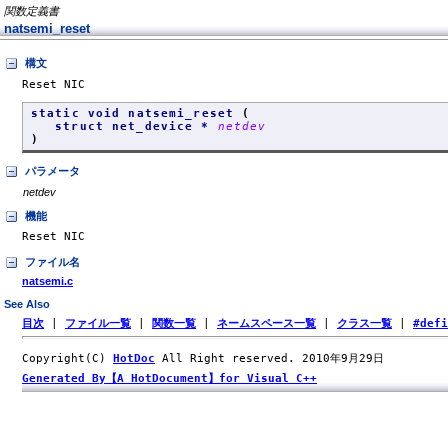
関数定義書
natsemi_reset
構文
Reset NIC
static void natsemi_reset
(
struct net_device *
netdev
)
パラメータ
netdev
機能
Reset NIC
ファイル名
natsemi.c
See Also
目次
|
ファイル一覧
|
関数一覧
|
ネームスペース一覧
|
クラス一覧
|
#def
Copyright(C)
HotDoc
All Right reserved. 2010年9月29日
Generated By【A HotDocument】for Visual C++