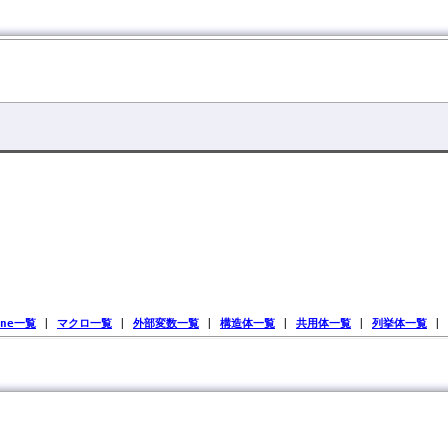
ine一覧
|
マクロ一覧
|
外部変数一覧
|
構造体一覧
|
共用体一覧
|
列挙体一覧
|