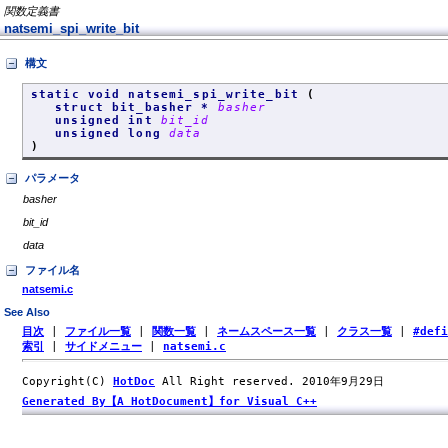
関数定義書
natsemi_spi_write_bit
構文
static void natsemi_spi_write_bit
(
struct bit_basher *
basher
unsigned int
bit_id
unsigned long
data
)
パラメータ
basher
bit_id
data
ファイル名
natsemi.c
See Also
目次
|
ファイル一覧
|
関数一覧
|
ネームスペース一覧
|
クラス一覧
|
#def
索引
|
サイドメニュー
|
natsemi.c
Copyright(C)
HotDoc
All Right reserved. 2010年9月29日
Generated By【A HotDocument】for Visual C++