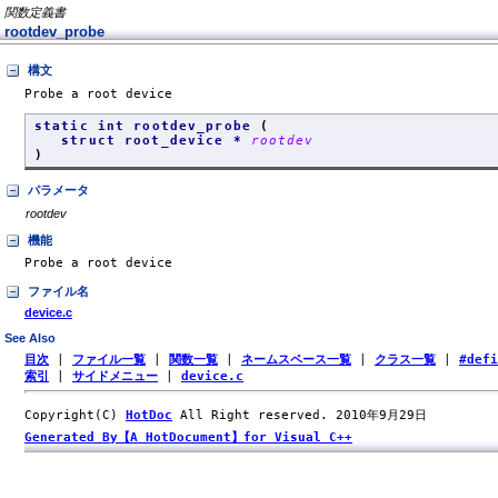
関数定義書
rootdev_probe
構文
Probe a root device
static int rootdev_probe
(
struct root_device *
rootdev
)
パラメータ
rootdev
機能
Probe a root device
ファイル名
device.c
See Also
目次
|
ファイル一覧
|
関数一覧
|
ネームスペース一覧
|
クラス一覧
|
#def
索引
|
サイドメニュー
|
device.c
Copyright(C)
HotDoc
All Right reserved. 2010年9月29日
Generated By【A HotDocument】for Visual C++