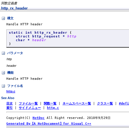
関数定義書
http_rx_header
構文
Handle HTTP header
static int http_rx_header
(
struct http_request *
http
char *
header
)
パラメータ
http
header
機能
Handle HTTP header
ファイル名
http.c
See Also
目次
|
ファイル一覧
|
関数一覧
|
ネームスペース一覧
|
クラス一覧
|
#def
索引
|
サイドメニュー
|
http.c
Copyright(C)
HotDoc
All Right reserved. 2010年9月29日
Generated By【A HotDocument】for Visual C++