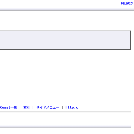
VB2010
Const一覧
|
索引
|
サイドメニュー
|
http.c