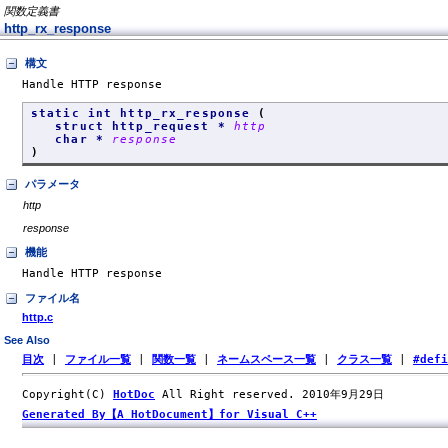
関数定義書
http_rx_response
構文
Handle HTTP response
static int http_rx_response
(
struct http_request *
http
char *
response
)
パラメータ
http
response
機能
Handle HTTP response
ファイル名
http.c
See Also
目次
|
ファイル一覧
|
関数一覧
|
ネームスペース一覧
|
クラス一覧
|
#def
Copyright(C)
HotDoc
All Right reserved. 2010年9月29日
Generated By【A HotDocument】for Visual C++