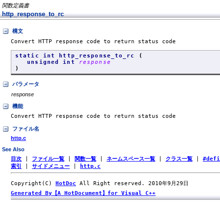
関数定義書
http_response_to_rc
構文
Convert HTTP response code to return status code
static int http_response_to_rc
(
unsigned int
response
)
パラメータ
response
機能
Convert HTTP response code to return status code
ファイル名
http.c
See Also
目次
|
ファイル一覧
|
関数一覧
|
ネームスペース一覧
|
クラス一覧
|
#def
索引
|
サイドメニュー
|
http.c
Copyright(C)
HotDoc
All Right reserved. 2010年9月29日
Generated By【A HotDocument】for Visual C++