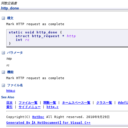
関数定義書
http_done
構文
Mark HTTP request as complete
static void http_done
(
struct http_request *
http
int
rc
)
パラメータ
http
rc
機能
Mark HTTP request as complete
ファイル名
http.c
See Also
目次
|
ファイル一覧
|
関数一覧
|
ネームスペース一覧
|
クラス一覧
|
#def
索引
|
サイドメニュー
|
http.c
Copyright(C)
HotDoc
All Right reserved. 2010年9月29日
Generated By【A HotDocument】for Visual C++