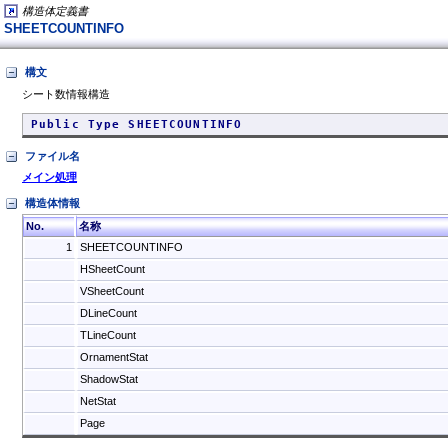
構造体定義書
SHEETCOUNTINFO
構文
シート数情報構造
Public Type SHEETCOUNTINFO
ファイル名
メイン処理
構造体情報
No.
名称
1
SHEETCOUNTINFO
HSheetCount
VSheetCount
DLineCount
TLineCount
OrnamentStat
ShadowStat
NetStat
Page