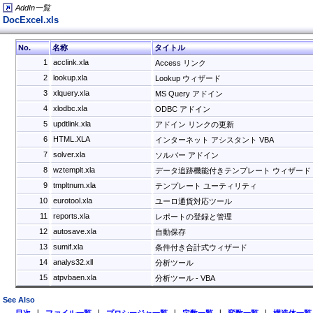
AddIn一覧
DocExcel.xls
No.
名称
タイトル
1
acclink.xla
Access リンク
2
lookup.xla
Lookup ウィザード
3
xlquery.xla
MS Query アドイン
4
xlodbc.xla
ODBC アドイン
5
updtlink.xla
アドイン リンクの更新
6
HTML.XLA
インターネット アシスタント VBA
7
solver.xla
ソルバー アドイン
8
wztemplt.xla
データ追跡機能付きテンプレート ウィザード
9
tmpltnum.xla
テンプレート ユーティリティ
10
eurotool.xla
ユーロ通貨対応ツール
11
reports.xla
レポートの登録と管理
12
autosave.xla
自動保存
13
sumif.xla
条件付き合計式ウィザード
14
analys32.xll
分析ツール
15
atpvbaen.xla
分析ツール - VBA
See Also