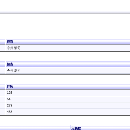
担当
今井 浩司
担当
今井 浩司
行数
125
54
279
458
定義数