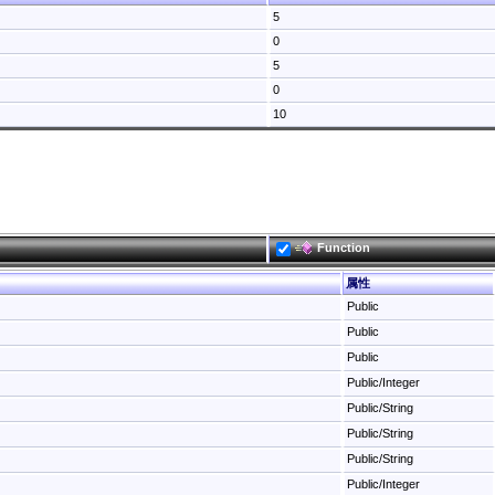
5
0
5
0
10
Function
属性
Public
Public
Public
Public/Integer
Public/String
Public/String
Public/String
Public/Integer