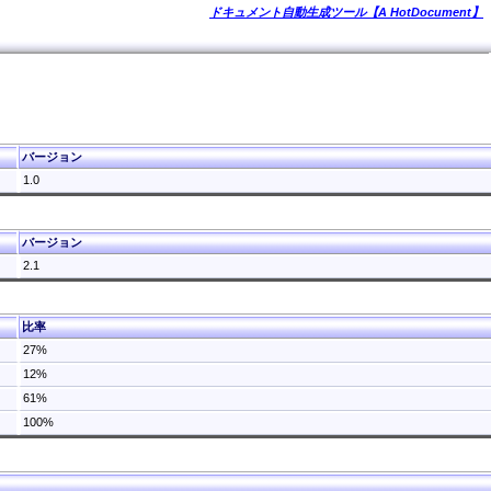
ドキュメント自動生成ツール【A HotDocument】
バージョン
1.0
バージョン
2.1
比率
27%
12%
61%
100%