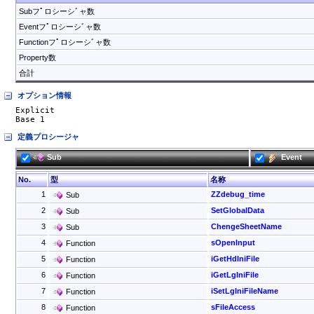
Subフﾟロシーシﾞャ数
Eventフﾟロシーシﾞャ数
Functionフﾟロシーシﾞャ数
Property数
合計
オプション情報
Explicit

Base 1
定義プロシージャ
Sub
Event
No.
型
名称
1
ZZdebug_time
Sub
2
SetGlobalData
Sub
3
ChengeSheetName
Sub
4
sOpenInput
Function
5
iGetHdIniFile
Function
6
iGetLgIniFile
Function
7
iSetLgIniFileName
Function
8
sFileAccess
Function