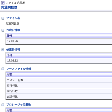
ファイル定義書
共通関数群
ファイル名
共通関数群
作成日情報
日付
'17.01.26
修正日情報
日付
'17.02.12
ソースファイル情報
内容
コメント行数
空行行数
実行行数
合計行数
プロシージャ定義数
内容