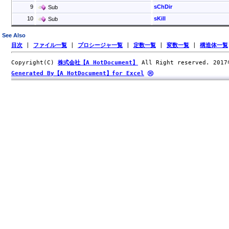
9
sChDir
Sub
10
sKill
Sub
See Also
目次
|
ファイル一覧
|
プロシージャ一覧
|
定数一覧
|
変数一覧
|
構造体一覧
Copyright(C)
株式会社【A HotDocument】
All Right reserved. 201
Generated By【A HotDocument】for Excel