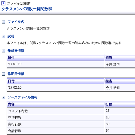
ファイル定義書
クラスメンバ関数一覧関数群
ファイル名
クラスメンバ関数一覧関数群
説明
作成日情報
日付
担当
'17.01.19
今井 浩司
修正日情報
日付
担当
'17.02.10
今井 浩司
ソースファイル情報
内容
行数
27
コメント行数
18
空行行数
39
実行行数
84
合計行数