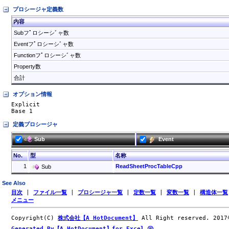
プロシージャ定義数
内容
Subフﾟロシーシﾞャ数
Eventフﾟロシーシﾞャ数
Functionフﾟロシーシﾞャ数
Property数
合計
オプション情報
Explicit

Base 1
定義プロシージャ
Sub
Event
No.
型
名称
1
ReadSheetProcTableCpp
Sub
See Also
目次
|
ファイル一覧
|
プロシージャ一覧
|
定数一覧
|
変数一覧
|
構造体一覧
メニュー
Copyright(C)
株式会社【A HotDocument】
All Right reserved. 201
Generated By【A HotDocument】for Excel