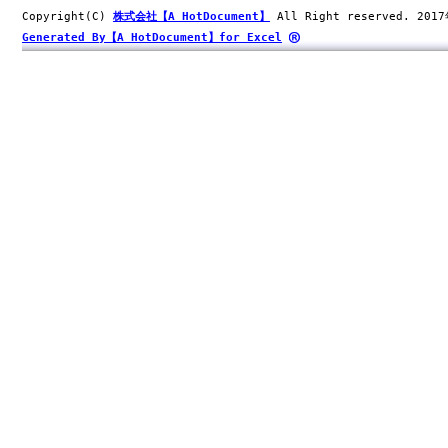
Copyright(C)
株式会社【A HotDocument】
All Right reserved. 201
Generated By【A HotDocument】for Excel