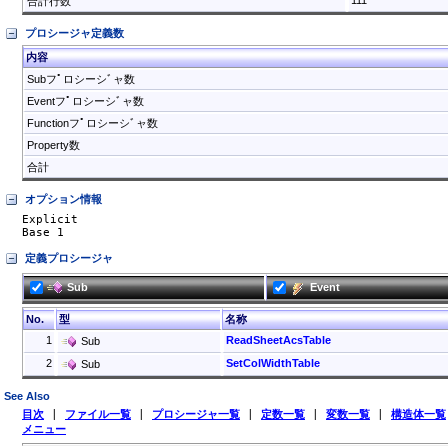
111
合計行数
プロシージャ定義数
内容
Subフﾟロシーシﾞャ数
Eventフﾟロシーシﾞャ数
Functionフﾟロシーシﾞャ数
Property数
合計
オプション情報
Explicit

Base 1
定義プロシージャ
Sub
Event
No.
型
名称
1
ReadSheetAcsTable
Sub
2
SetColWidthTable
Sub
See Also
目次
|
ファイル一覧
|
プロシージャ一覧
|
定数一覧
|
変数一覧
|
構造体一覧
メニュー