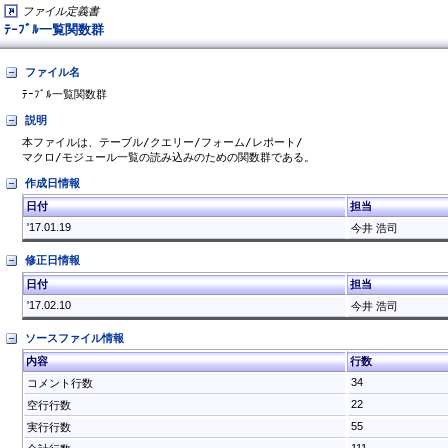
ファイル定義書
ﾃｰﾌﾞﾙ一覧関数群
ファイル名
ﾃｰﾌﾞﾙ一覧関数群
説明
本ファイルは、テーブル/クエリー/フォーム/レポート/

作成日情報
日付
担当
'17.01.19
今井 浩司
修正日情報
日付
担当
'17.02.10
今井 浩司
ソースファイル情報
内容
行数
34
コメント行数
22
空行行数
55
実行行数