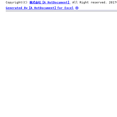
Copyright(C)
株式会社【A HotDocument】
All Right reserved. 201
Generated By【A HotDocument】for Excel