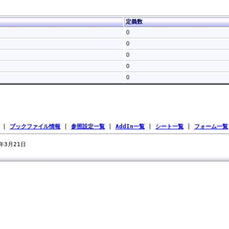
定義数
0
0
0
0
0
|
ブックファイル情報
|
参照設定一覧
|
AddIn一覧
|
シート一覧
|
フォーム一覧
7年3月21日