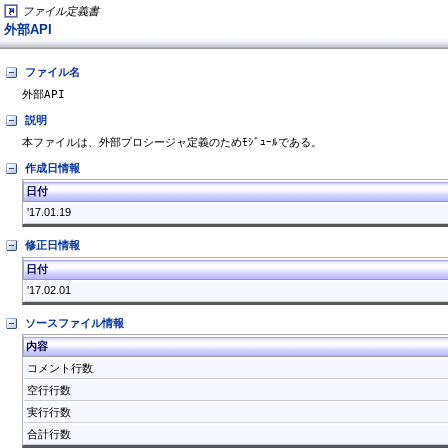
ファイル定義書
外部API
ファイル名
外部API
説明
作成日情報
日付
'17.01.19
修正日情報
日付
'17.02.01
ソースファイル情報
内容
コメント行数
空行行数
実行行数
合計行数