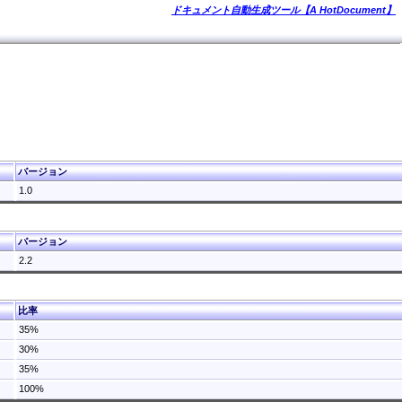
ドキュメント自動生成ツール【A HotDocument】
バージョン
1.0
バージョン
2.2
比率
35%
30%
35%
100%