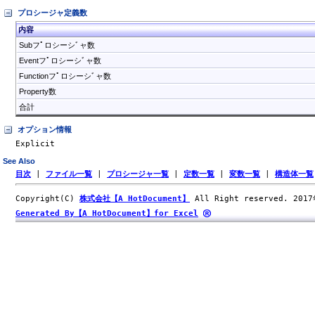
プロシージャ定義数
内容
Subフﾟロシーシﾞャ数
Eventフﾟロシーシﾞャ数
Functionフﾟロシーシﾞャ数
Property数
合計
オプション情報
Explicit
See Also
目次
|
ファイル一覧
|
プロシージャ一覧
|
定数一覧
|
変数一覧
|
構造体一覧
Copyright(C)
株式会社【A HotDocument】
All Right reserved. 201
Generated By【A HotDocument】for Excel