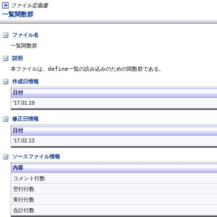
ファイル定義書
一覧関数群
ファイル名
一覧関数群
説明
作成日情報
日付
'17.01.19
修正日情報
日付
'17.02.13
ソースファイル情報
内容
コメント行数
空行行数
実行行数
合計行数