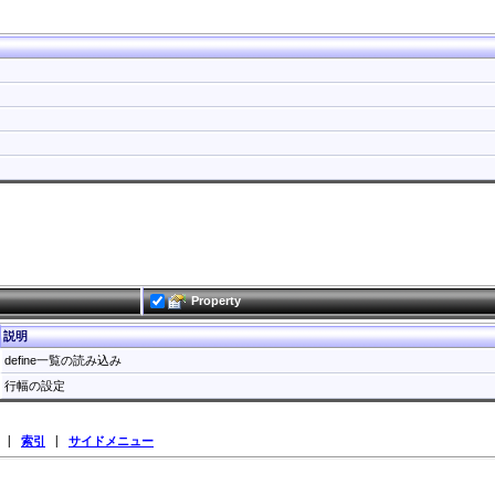
Property
説明
define一覧の読み込み
行幅の設定
|
索引
|
サイドメニュー