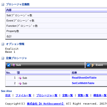
プロシージャ定義数
内容
Subフﾟロシーシﾞャ数
Eventフﾟロシーシﾞャ数
Functionフﾟロシーシﾞャ数
Property数
合計
オプション情報
Explicit

Base 1
定義プロシージャ
Sub
Event
No.
型
名称
1
ReadSheetDefTable
Sub
2
SetColWidthTable
Sub
See Also
目次
|
ファイル一覧
|
プロシージャ一覧
|
定数一覧
|
変数一覧
|
構造体一覧
Copyright(C)
株式会社【A HotDocument】
All Right reserved. 201