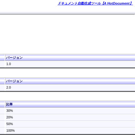
ドキュメント自動生成ツール【A HotDocument】
バージョン
1.0
バージョン
2.0
比率
30%
20%
50%
100%