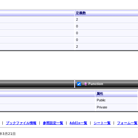
定義数
2
0
0
0
2
Function
属性
Public
Private
|
ブックファイル情報
|
参照設定一覧
|
AddIn一覧
|
シート一覧
|
フォーム一覧
7年3月21日