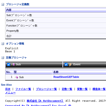
プロシージャ定義数
内容
Subフﾟロシーシﾞャ数
Eventフﾟロシーシﾞャ数
Functionフﾟロシーシﾞャ数
Property数
合計
オプション情報
Explicit

Base 1
定義プロシージャ
Sub
Event
No.
型
名称
1
ReadSheetGEFTable
Sub
See Also
目次
|
ファイル一覧
|
プロシージャ一覧
|
定数一覧
|
変数一覧
|
構造体一覧
メニュー
Copyright(C)
株式会社【A HotDocument】
All Right reserved. 201
Generated By【A HotDocument】for Excel