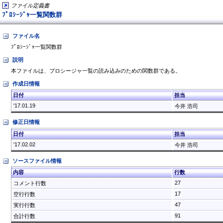
ファイル定義書
ﾌﾟﾛｼｰｼﾞｬ一覧関数群
ファイル名
ﾌﾟﾛｼｰｼﾞｬ一覧関数群
説明
作成日情報
日付
担当
'17.01.19
今井 浩司
修正日情報
日付
担当
'17.02.02
今井 浩司
ソースファイル情報
内容
行数
27
コメント行数
17
空行行数
47
実行行数
91
合計行数