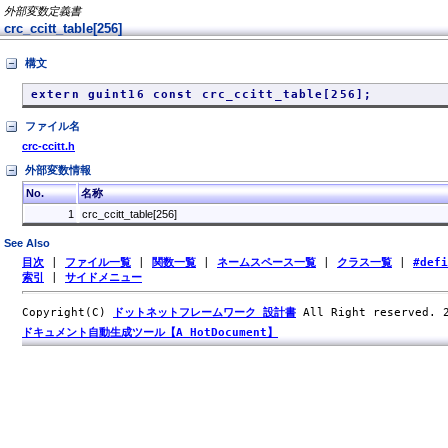
外部変数定義書
crc_ccitt_table[256]
構文
extern guint16 const crc_ccitt_table[256];
ファイル名
crc-ccitt.h
外部変数情報
No.
名称
1
crc_ccitt_table[256]
See Also
目次
|
ファイル一覧
|
関数一覧
|
ネームスペース一覧
|
クラス一覧
|
#def
索引
|
サイドメニュー
Copyright(C)
ドットネットフレームワーク 設計書
All Right reserved.
ドキュメント自動生成ツール【A HotDocument】