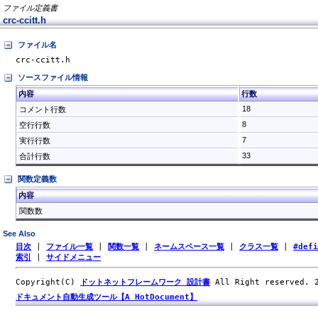
ファイル定義書
crc-ccitt.h
ファイル名
crc-ccitt.h
ソースファイル情報
内容
行数
18
コメント行数
8
空行行数
7
実行行数
33
合計行数
関数定義数
内容
関数数
See Also
目次
|
ファイル一覧
|
関数一覧
|
ネームスペース一覧
|
クラス一覧
|
#def
索引
|
サイドメニュー
Copyright(C)
ドットネットフレームワーク 設計書
All Right reserved.
ドキュメント自動生成ツール【A HotDocument】