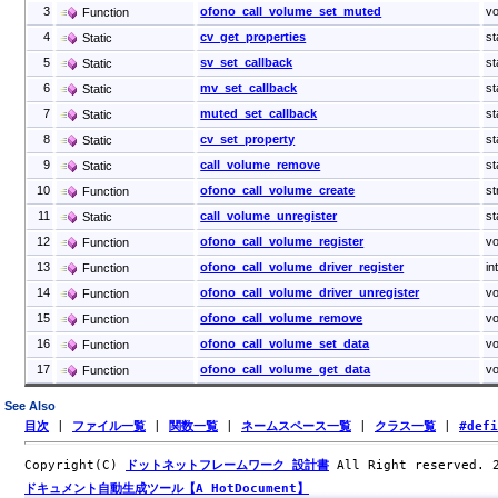
3
ofono_call_volume_set_muted
vo
Function
4
cv_get_properties
s
Static
5
sv_set_callback
st
Static
6
mv_set_callback
st
Static
7
muted_set_callback
st
Static
8
cv_set_property
s
Static
9
call_volume_remove
st
Static
10
ofono_call_volume_create
st
Function
11
call_volume_unregister
st
Static
12
ofono_call_volume_register
vo
Function
13
ofono_call_volume_driver_register
in
Function
14
ofono_call_volume_driver_unregister
vo
Function
15
ofono_call_volume_remove
vo
Function
16
ofono_call_volume_set_data
vo
Function
17
ofono_call_volume_get_data
vo
Function
See Also
目次
|
ファイル一覧
|
関数一覧
|
ネームスペース一覧
|
クラス一覧
|
#def
Copyright(C)
ドットネットフレームワーク 設計書
All Right reserved.
ドキュメント自動生成ツール【A HotDocument】