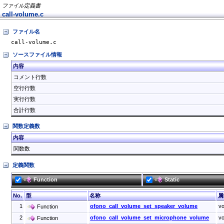
ファイル定義書
call-volume.c
ファイル名
call-volume.c
ソースファイル情報
内容
コメント行数
空行行数
実行行数
合計行数
関数定義数
内容
関数数
定義関数
Function
Static
No.
型
名称
属
1
ofono_call_volume_set_speaker_volume
vo
Function
2
ofono_call_volume_set_microphone_volume
vo
Function