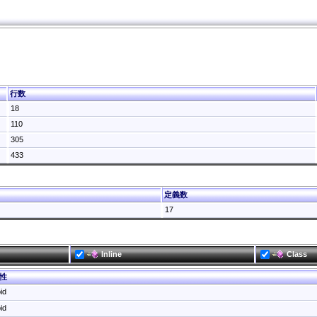
行数
18
110
305
433
定義数
17
Inline
Class
性
id
id