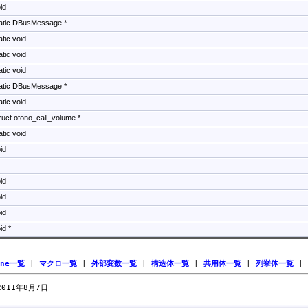
id
tatic DBusMessage *
atic void
atic void
atic void
tatic DBusMessage *
atic void
ruct ofono_call_volume *
atic void
id
t
id
id
id
id *
ine一覧
|
マクロ一覧
|
外部変数一覧
|
構造体一覧
|
共用体一覧
|
列挙体一覧
|
 2011年8月7日