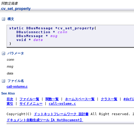
関数定義書
cv_set_property
構文
static DBusMessage *cv_set_property
(
DBusConnection *
conn
DBusMessage *
msg
void *
data
)
パラメータ
conn
msg
data
ファイル名
call-volume.c
See Also
目次
|
ファイル一覧
|
関数一覧
|
ネームスペース一覧
|
クラス一覧
|
#def
索引
|
サイドメニュー
|
call-volume.c
Copyright(C)
ドットネットフレームワーク 設計書
All Right reserved.
ドキュメント自動生成ツール【A HotDocument】