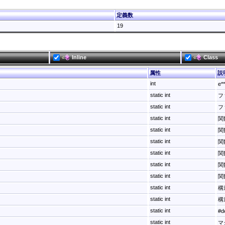
定義数
19
Inline
Class
属性
説
int
e
static int
フ
static int
フ
static int
関
static int
関
static int
関
static int
関
static int
関
static int
関
static int
構
static int
構
static int
#
static int
マ