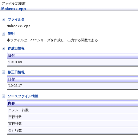
ファイル定義書
Makeexx.cpp
ファイル名
Makeexx.cpp
説明
本ファイルは、e**シリーズを作成し、出力する関数である
作成日情報
日付
'10.01.09
修正日情報
日付
'10.02.17
ソースファイル情報
内容
コメント行数
空行行数
実行行数
合計行数