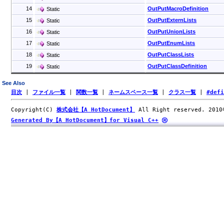
14
OutPutMacroDefinition
Static
15
OutPutExternLists
Static
16
OutPutUnionLists
Static
17
OutPutEnumLists
Static
18
OutPutClassLists
Static
19
OutPutClassDefinition
Static
See Also
目次
|
ファイル一覧
|
関数一覧
|
ネームスペース一覧
|
クラス一覧
|
#def
Copyright(C)
株式会社【A HotDocument】
All Right reserved. 201
Generated By【A HotDocument】for Visual C++