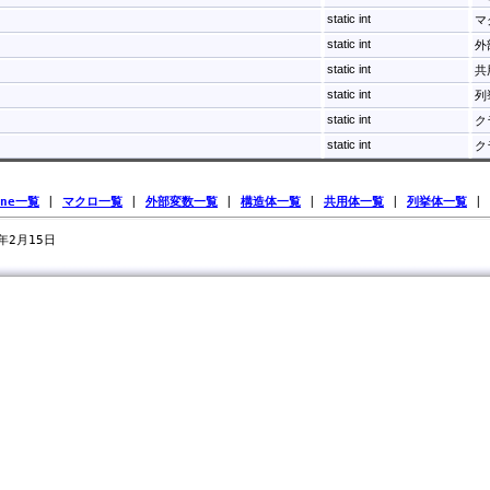
static int
マ
static int
外
static int
共
static int
列
static int
ク
static int
ク
ine一覧
|
マクロ一覧
|
外部変数一覧
|
構造体一覧
|
共用体一覧
|
列挙体一覧
|
0年2月15日