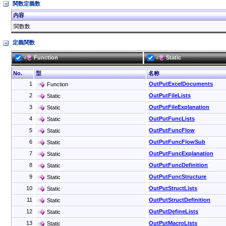
関数定義数
内容
関数数
定義関数
Function
Static
No.
型
名称
1
OutPutExcelDocuments
Function
2
OutPutFileLists
Static
3
OutPutFileExplanation
Static
4
OutPutFuncLists
Static
5
OutPutFuncFlow
Static
6
OutPutFuncFlowSub
Static
7
OutPutFuncExplanation
Static
8
OutPutFuncDefinition
Static
9
OutPutFuncStructure
Static
10
OutPutStructLists
Static
11
OutPutStructDefinition
Static
12
OutPutDefineLists
Static
13
OutPutMacroLists
Static