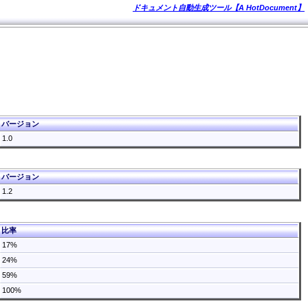
ドキュメント自動生成ツール【A HotDocument】
バージョン
1.0
バージョン
1.2
比率
17%
24%
59%
100%