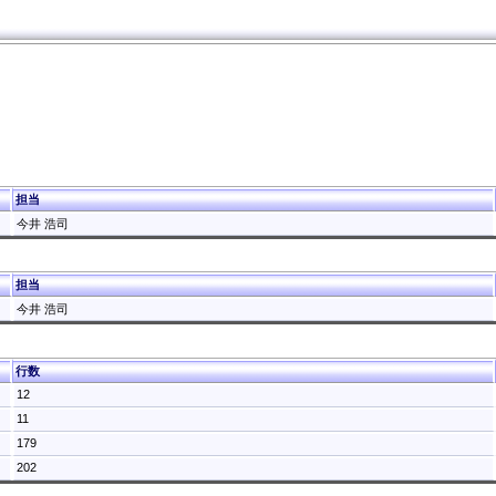
担当
今井 浩司
担当
今井 浩司
行数
12
11
179
202