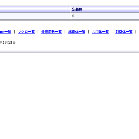
定義数
0
ine一覧
|
マクロ一覧
|
外部変数一覧
|
構造体一覧
|
共用体一覧
|
列挙体一覧
|
0年2月15日