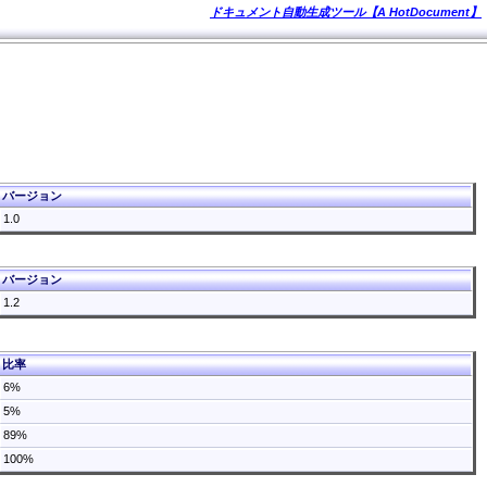
ドキュメント自動生成ツール【A HotDocument】
バージョン
1.0
バージョン
1.2
比率
6%
5%
89%
100%