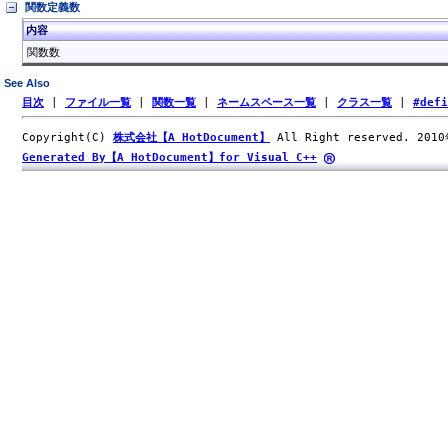
関数定義数
内容
関数数
See Also
目次
|
ファイル一覧
|
関数一覧
|
ネームスペース一覧
|
クラス一覧
|
#def
Copyright(C)
株式会社【A HotDocument】
All Right reserved. 201
Generated By【A HotDocument】for Visual C++