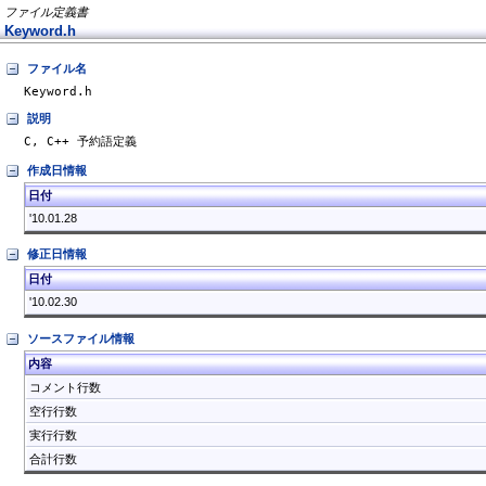
ファイル定義書
Keyword.h
ファイル名
Keyword.h
説明
C, C++ 予約語定義
作成日情報
日付
'10.01.28
修正日情報
日付
'10.02.30
ソースファイル情報
内容
コメント行数
空行行数
実行行数
合計行数