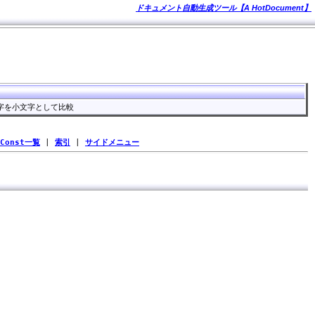
ドキュメント自動生成ツール【A HotDocument】
字を小文字として比較
Const一覧
|
索引
|
サイドメニュー